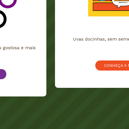
Uvas docinhas, sem semen
 gostosa e mais
CONHEÇA A 