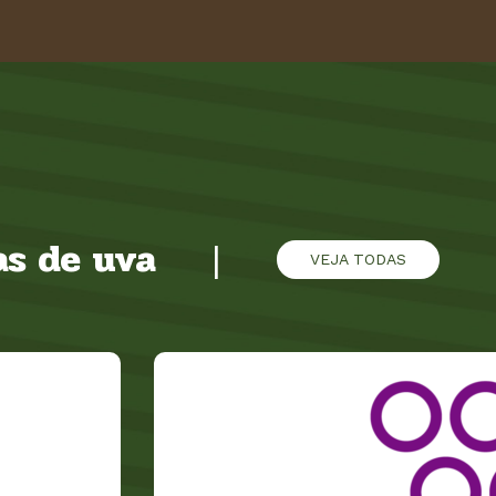
s de uva
|
VEJA TODAS