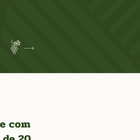
de com
 de 20