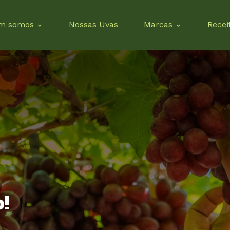
m somos
Nossas Uvas
Marcas
Recei
!